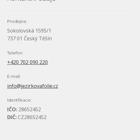
Prodejna:
Sokolovská 1595/1
737 01 Český Těšín
Telefon:
+420 702 090 220
E-mail:
info@jezirkovafolie.cz
Identfikace:
IČO:
28652452
DIČ:
CZ28652452