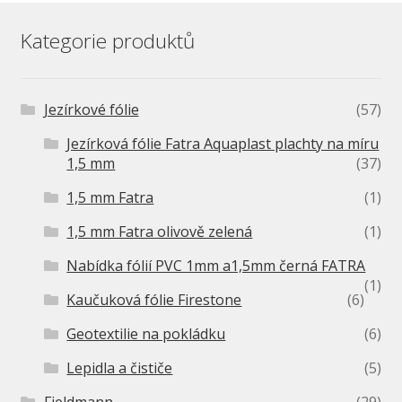
Kategorie produktů
Jezírkové fólie
(57)
Jezírková fólie Fatra Aquaplast plachty na míru
1,5 mm
(37)
1,5 mm Fatra
(1)
1,5 mm Fatra olivově zelená
(1)
Nabídka fólií PVC 1mm a1,5mm černá FATRA
(1)
Kaučuková fólie Firestone
(6)
Geotextilie na pokládku
(6)
Lepidla a čističe
(5)
Fieldmann
(29)