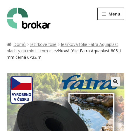
Přeskočit
Přejít
Menu
na
k
navigaci
obsahu
webu
Úvod
Domů
Jezírkové fólie
Jezírková fólie Fatra Aquaplast
plachty na míru 1 mm
Jezírková fólie Fatra Aquaplast 805 1
O nás
mm černá 6×22 m
Stavba jezírka
Kontakt
Můj účet
Košík