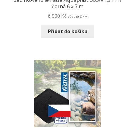
Jezírková fólie Fatra Aquaplast 805/V 1,5 mm
černá 6 x 5 m
6 900
Kč
včetně DPH
Přidat do košíku