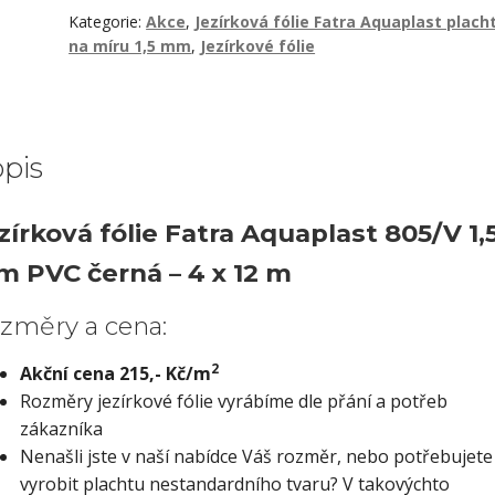
805/V
Kategorie:
Akce
,
Jezírková fólie Fatra Aquaplast plach
na míru 1,5 mm
,
Jezírkové fólie
1,5
mm
PVC
černá
4
pis
x
12
zírková fólie Fatra Aquaplast 805/V 1,
m
množství
 PVC černá – 4 x 12 m
změry a cena:
2
Akční cena 215,- Kč/m
Rozměry jezírkové fólie vyrábíme dle přání a potřeb
zákazníka
Nenašli jste v naší nabídce Váš rozměr, nebo potřebujete
vyrobit plachtu nestandardního tvaru? V takovýchto