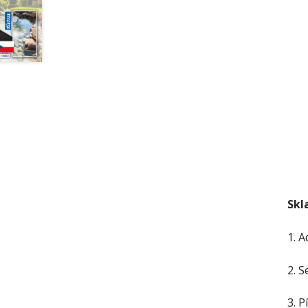
Skl
1. A
2. S
3. 