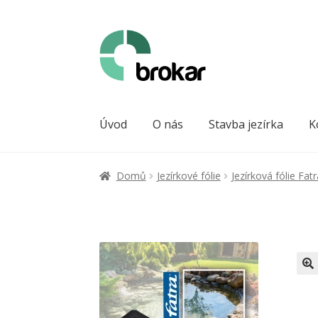
Přeskočit
Přejít
na
k
navigaci
obsahu
webu
Úvod
O nás
Stavba jezírka
K
Domů
Jezírkové fólie
Jezírková fólie Fa