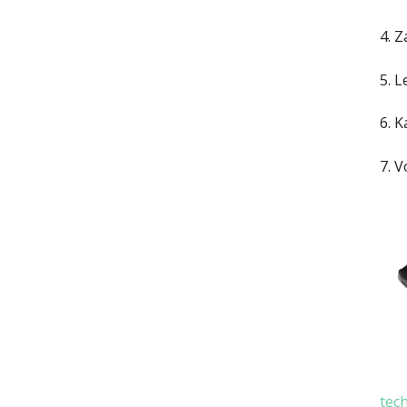
4. Z
5. L
6. K
7. 
tech