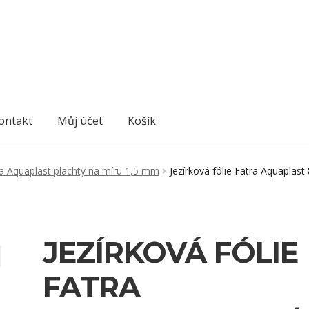
ontakt
Můj účet
Košík
tra Aquaplast plachty na míru 1,5 mm
Jezírková fólie Fatra Aquaplas
JEZÍRKOVÁ FÓLIE
FATRA