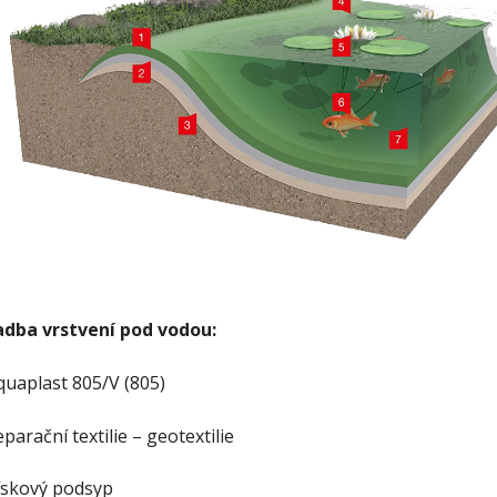
adba vrstvení pod vodou:
quaplast 805/V (805)
eparační textilie – geotextilie
Pískový podsyp