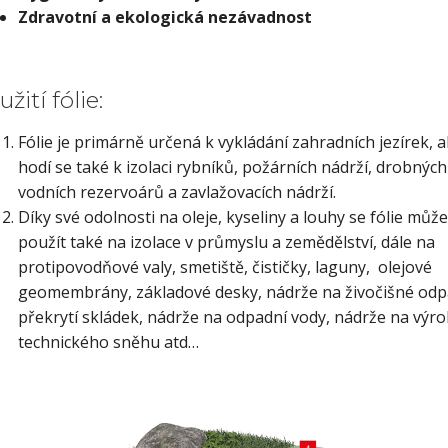
Zdravotní a ekologická nezávadnost
žití fólie:
Fólie je primárně určená k vykládání zahradních jezírek, a
hodí se také k izolaci rybníků, požárních nádrží, drobných
vodních rezervoárů a zavlažovacích nádrží.
Díky své odolnosti na oleje, kyseliny a louhy se fólie může
použít také na izolace v průmyslu a zemědělství, dále na
protipovodňové valy, smetiště, čističky, laguny, olejové
geomembrány, základové desky, nádrže na živočišné odp
překrytí skládek, nádrže na odpadní vody, nádrže na výr
technického sněhu atd…