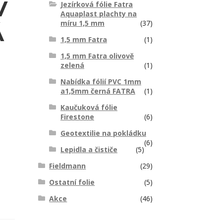
V
Jezírková fólie Fatra
Aquaplast plachty na
míru 1,5 mm
(37)
Á
1,5 mm Fatra
(1)
1,5 mm Fatra olivově
zelená
(1)
Nabídka fólií PVC 1mm
a1,5mm černá FATRA
(1)
Kaučuková fólie
Firestone
(6)
Geotextilie na pokládku
(6)
Lepidla a čističe
(5)
Fieldmann
(29)
Ostatní folie
(5)
Akce
(46)