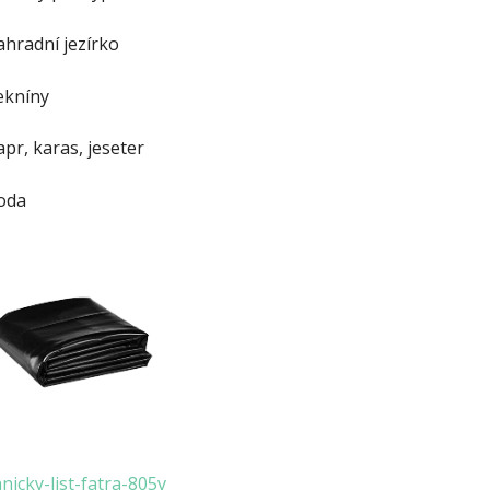
ahradní jezírko
ekníny
apr, karas, jeseter
Voda
nicky-list-fatra-805v