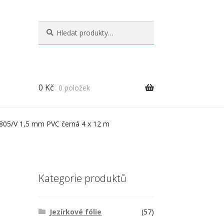
Hledat:
Hledat
0
Kč
0 položek
t 805/V 1,5 mm PVC černá 4 x 12 m
Kategorie produktů
Jezírkové fólie
(57)