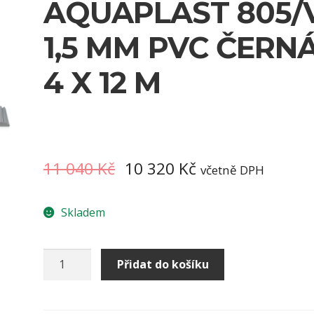
AQUAPLAST 805/
1,5 MM PVC ČERN
4 X 12 M
11 040
Kč
10 320
Kč
včetně DPH
Skladem
Jezírková
Přidat do košíku
fólie
Fatra
Aquaplast