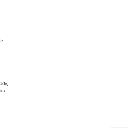
le
ady,
obu