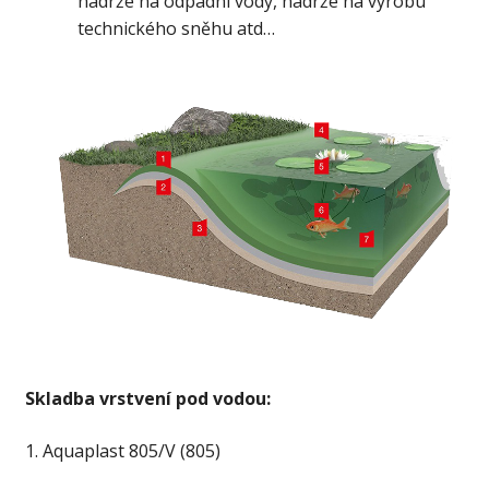
nádrže na odpadní vody, nádrže na výrobu
technického sněhu atd…
Skladba vrstvení pod vodou:
1. Aquaplast 805/V (805)