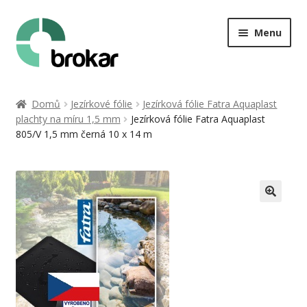
Přeskočit
Přejít
Menu
na
k
navigaci
obsahu
webu
Úvod
Domů
Jezírkové fólie
Jezírková fólie Fatra Aquaplast
plachty na míru 1,5 mm
Jezírková fólie Fatra Aquaplast
O nás
805/V 1,5 mm černá 10 x 14 m
Stavba jezírka
Kontakt
Můj účet
Košík