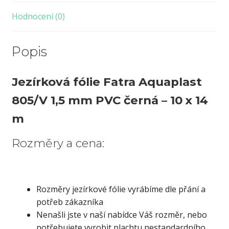
14
m
Hodnocení (0)
množství
Popis
Jezírková fólie Fatra Aquaplast
805/V 1,5 mm PVC černá – 10 x 14
m
Rozměry a cena:
Rozměry jezírkové fólie vyrábíme dle přání a
potřeb zákazníka
Nenašli jste v naší nabídce Váš rozměr, nebo
potřebujete vyrobit plachtu nestandardního