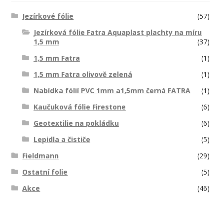
Jezírkové fólie
(57)
Jezírková fólie Fatra Aquaplast plachty na míru
1,5 mm
(37)
1,5 mm Fatra
(1)
1,5 mm Fatra olivově zelená
(1)
Nabídka fólií PVC 1mm a1,5mm černá FATRA
(1)
Kaučuková fólie Firestone
(6)
Geotextilie na pokládku
(6)
Lepidla a čističe
(5)
Fieldmann
(29)
Ostatní folie
(5)
Akce
(46)