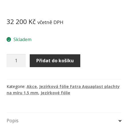
32 200
Kč
včetně DPH
Skladem
Jezírková
Přidat do košíku
fólie
Fatra
Aquaplast
805/V
Kategorie:
Akce
,
Jezírková fólie Fatra Aquaplast plachty
na míru 1,5 mm
,
Jezírkové fólie
1,5
mm
černá
10
Popis
x